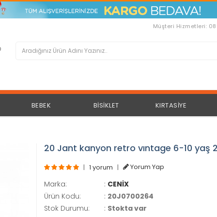
Müşteri Hizmetleri: 0
BEBEK
BİSİKLET
KIRTASİYE
6
20 Jant kanyon retro vıntage 6-10 yaş 
|
1 yorum
|
Yorum Yap
Marka:
:
CENİX
Ürün Kodu:
:
20J0700264
Stok Durumu:
:
Stokta var