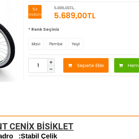
5.899,00TL
%4
5.689,00TL
indirim
*
Renk Seçiniz
Mavi
Pembe
Yeşil
Sepete Ekle
Heme
NT CENİX BİSİKLET
adro :Stabil Çelik