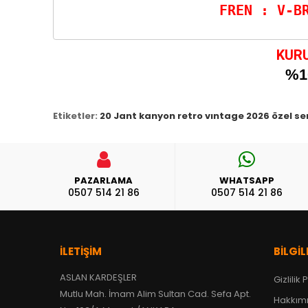
KURU
%1
Etiketler:
20 Jant kanyon retro vıntage 2026 özel ser
PAZARLAMA
WHATSAPP
0507 514 21 86
0507 514 21 86
İLETIŞIM
BILGIL
ASLAN KARDEŞLER
Gizlilik 
Mutlu Mah. İmam Alim Sultan Cad. Sefa Apt.
Hakkım