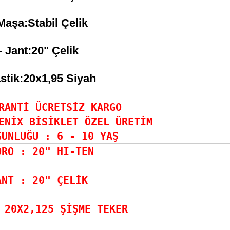
Maşa:Stabil Çelik
- Jant:20" Çelik
astik:20x1,95 Siyah
RANTİ ÜCRETSİZ KARGO 

ENİX BİSİKLET ÖZEL ÜRETİM

GUNLUĞU : 6 - 10 YAŞ
DRO : 20" HI-TEN

ANT : 20" ÇELİK

 20X2,125 ŞİŞME TEKER
