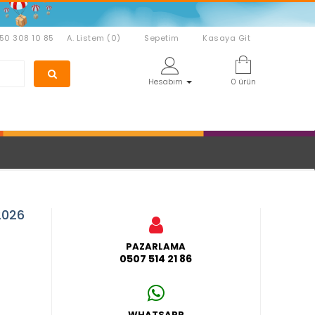
850 308 10 85
A. Listem (0)
Sepetim
Kasaya Git
Hesabım
0 ürün
2026
PAZARLAMA
0507 514 21 86
WHATSAPP