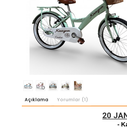
Açıklama
Yorumlar (1)
20 JA
- K