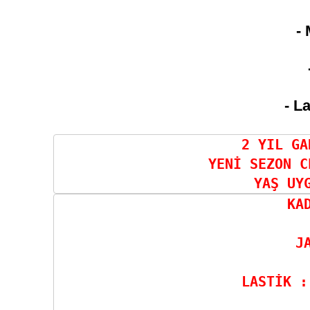
- 
- L
2 YIL GA
YENİ SEZON C
YAŞ UY
KA
J
LASTİK :