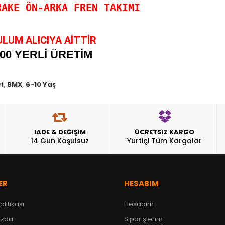
LUM ALICIYA AİTTİR
00 YERLİ ÜRETİM
i
,
BMX
,
6-10 Yaş
İADE & DEĞİŞİM
ÜCRETSİZ KARGO
14 Gün Koşulsuz
Yurtiçi Tüm Kargolar
ER
HESABIM
Politikası
Hesabım
ızda
Siparişlerim