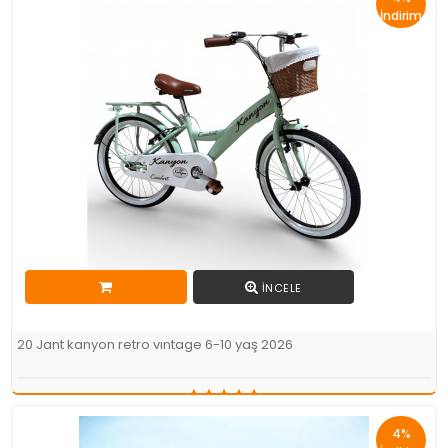
İndirim
İNCELE
20 Jant kanyon retro vıntage 6-10 yaş 2026
5.899,00TL
5.689,00TL
4%